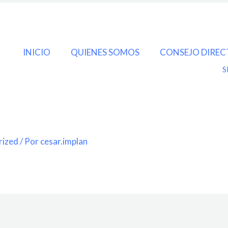
INICIO
QUIENES SOMOS
CONSEJO DIREC
S
rized
/ Por
cesar.implan