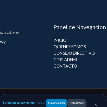
Panel de Navegacion
ncia Cibeles
INICIO
9999
QUIENES SOMOS
CONSEJO DIRECTIVO
COPLADEMI
CONTACTO
Ins
🔒 Acceso Tu Voz Decide - SIUD:
Iniciar Sesión
Registrarse
×