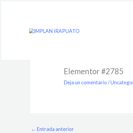
Ir
contenido
al
contenido
Elementor #2785
Deja un comentario
/
Uncatego
←
Entrada anterior